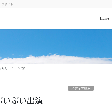
ェブサイト
Home
木）ちちんぷいぷい出演
メディア取材
んぷいぷい出演